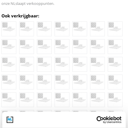
onze NLslaapt verkooppunten.
Ook verkrijgbaar: