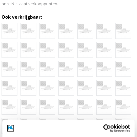
onze NLslaapt verkooppunten.
Ook verkrijgbaar: