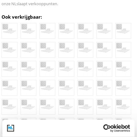
onze NLslaapt verkooppunten.
Ook verkrijgbaar: