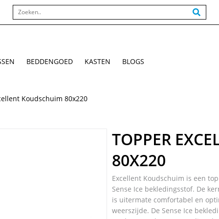
SSEN
BEDDENGOED
KASTEN
BLOGS
cellent Koudschuim 80x220
TOPPER EXCE
80X220
Excellent Koudschuim is een top
Sense Ice bekledingsstof. De ke
is uitermate comfortabel en opti
weerszijde. De Sense Ice bekled