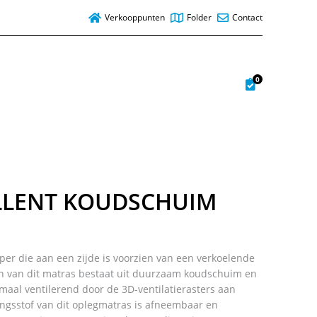
Verkooppunten
Folder
Contact
0
LLENT KOUDSCHUIM
per die aan een zijde is voorzien van een verkoelende
rn van dit matras bestaat uit duurzaam koudschuim en
maal ventilerend door de 3D-ventilatierasters aan
ingsstof van dit oplegmatras is afneembaar en