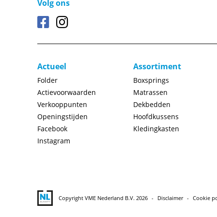
Volg ons
Actueel
Assortiment
Folder
Boxsprings
Actievoorwaarden
Matrassen
Verkooppunten
Dekbedden
Openingstijden
Hoofdkussens
Facebook
Kledingkasten
Instagram
Copyright VME Nederland B.V. 2026
Disclaimer
Cookie po