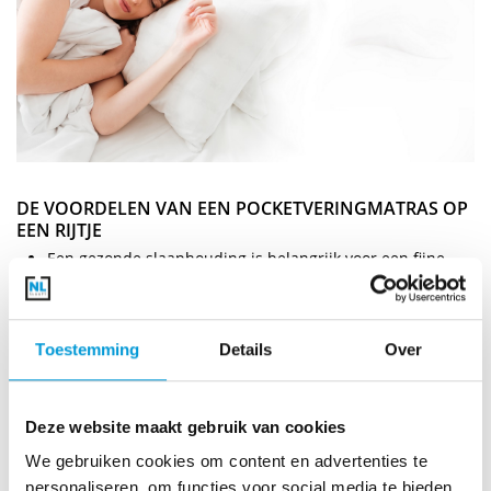
DE VOORDELEN VAN EEN POCKETVERINGMATRAS OP
EEN RIJTJE
Een gezonde slaaphouding is belangrijk voor een fijne
nachtrust. Een pocketveringmatras zorgt ervoor dat je in
de
juiste slaaphouding
ligt.
Een pocketveringmatras biedt
perfecte ondersteuning
Toestemming
Details
Over
aan het lichaam door een
optimale verdeling
van het
lichaamsgewicht
.
Een pocketveringmatras
ventileert uitstekend
.
Pocketveringmatrassen staan bekend om haar
goede
Deze website maakt gebruik van cookies
vochtregulerende eigenschap
.
We gebruiken cookies om content en advertenties te
personaliseren, om functies voor social media te bieden