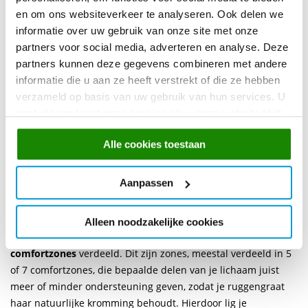
HOEVEELHEID POCKETVEREN PER VIERKANTE METER
en om ons websiteverkeer te analyseren. Ook delen we
Pocketveringmatrassen zijn verkrijgbaar met verschillende
informatie over uw gebruik van onze site met onze
aantallen pocketveren per vierkante meter. De meeste
partners voor social media, adverteren en analyse. Deze
pocketveringmatrassen hebben een kern van 300, 350, 500 of
partners kunnen deze gegevens combineren met andere
zelfs 1000 pocketveren per vierkante meter. Over het
informatie die u aan ze heeft verstrekt of die ze hebben
algemeen geldt: hoe meer veren er per vierkante meter in het
verzameld op basis van uw gebruik van hun services. U
matras zitten, hoe beter het lichaamsgewicht verdeeld wordt
gaat akkoord met onze cookies als u onze website blijft
over het matras. Verder wordt er ook nog onderscheid
gebruiken.
gemaakt tussen verschillende zones en kun je nog kiezen voor
Alle cookies toestaan
een hardheid van
medium
en
firm
.
Medium
kies je als je een
gewicht hebt tot 85 kilo en
firm
kies je wanneer je meer weegt
Aanpassen
dan 85 kilo of als je gewoon iets steviger wil liggen.
COMFORTZONES VAN EEN POCKETVERINGMATRAS
Alleen noodzakelijke cookies
Voor een optimaal slaapcomfort zijn de pocketveren in
comfortzones
verdeeld. Dit zijn zones, meestal verdeeld in 5
of 7 comfortzones, die bepaalde delen van je lichaam juist
meer of minder ondersteuning geven, zodat je ruggengraat
haar natuurlijke kromming behoudt. Hierdoor lig je