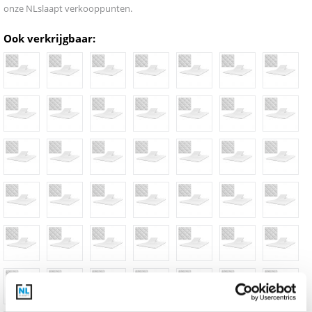
onze NLslaapt verkooppunten.
Ook verkrijgbaar: