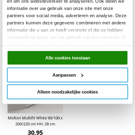
en om ons websiteverkeer te analyseren. Ook delen we
informatie over uw gebruik van onze site met onze
partners voor social media, adverteren en analyse. Deze
partners kunnen deze gegevens combineren met andere
informatie die u aan ze heeft verstrekt of die ze hebben
Molton Multifit White 180 x
Molton Multifit White 100 x
verzameld op basis van uw gebruik van hun services. U
200/220 cm HH: 28 cm
210/220 cm HH: 28 cm
gaat akkoord met onze cookies als u onze website blijft
54,95
36,95
gebruiken.
Alle cookies toestaan
Aanpassen
Alleen noodzakelijke cookies
Molton Multifit White 90/100 x
200/220 cm HH: 28 cm
30,95